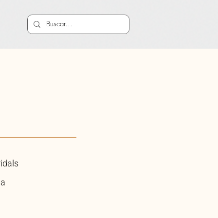
ridals
sa