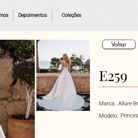
mos
Depoimentos
Coleções
Voltar
E259
Marca:
Allure B
Prince
Modelo: