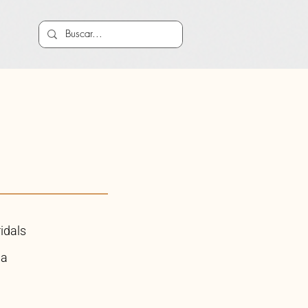
ridals
sa