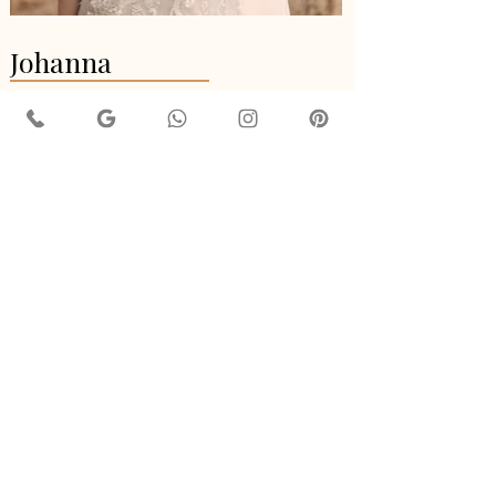
Johanna
Marca:
Maggie Sottero
Modelo:
Evasê
AGENDE SEU HORÁRIO
Voltar